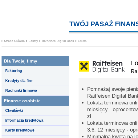
TWÓJ PASAŻ FINA
Strona Główna
Lokaty
Raiffeisen Digital Bank
Lokata
Dla Twojej firmy
Lo
Faktoring
Rai
Kredyty dla firm
Pomnażaj swoje pieni
Rachunki firmowe
Raiffeisen Digital Ban
Finanse osobiste
Lokata terminowa onli
miesięcy - oprocento
Chwilówki
zł
Informacja kredytowa
Lokata terminowa onli
3,6, 12 miesięcy - op
Karty kredytowe
Minimalna kwota na lo