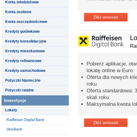
Konta młodzieżowe
Konta osobiste
Złóż wniosek
Konta oszczędnościowe
Kredyty gotówkowe
Lo
Kredyty konsolidacyjne
Rai
Kredyty mieszkaniowe
Kredyty refinansowe
Pobierz aplikacje, ot
lokatę online w Euro
Kredyty samochodowe
Oferta dla nowych kli
Pożyczki hipoteczne
roku
Oferta standardowa: 3
Pożyczki ratalne
skali roku
Inwestycje
Maksymalna kwota lok
Lokaty
Raiffeisen Digital Bank
Złóż wniosek
VeloBank