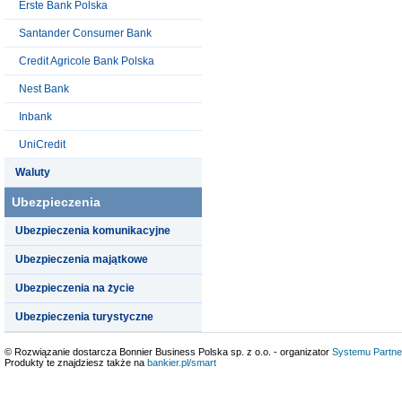
Erste Bank Polska
Santander Consumer Bank
Credit Agricole Bank Polska
Nest Bank
Inbank
UniCredit
Waluty
Ubezpieczenia
Ubezpieczenia komunikacyjne
Ubezpieczenia majątkowe
Ubezpieczenia na życie
Ubezpieczenia turystyczne
© Rozwiązanie dostarcza Bonnier Business Polska sp. z o.o. - organizator
Systemu Partne
Produkty te znajdziesz także na
bankier.pl/smart